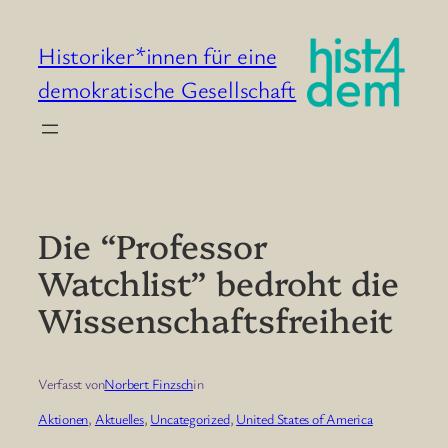
Skip
to
Historiker*innen für eine
content
demokratische Gesellschaft
Die “Professor
Watchlist” bedroht die
Wissenschaftsfreiheit
Verfasst von
Norbert Finzsch
in
Aktionen
, 
Aktuelles
, 
Uncategorized
, 
United States of America