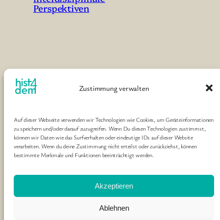
Perspektiven
Zustimmung verwalten
Historiker*innen für eine demokratische
Gesellschaft
Auf dieser Webseite verwenden wir Technologien wie Cookies, um Geräteinformationen
zu speichern und/oder darauf zuzugreifen. Wenn Du diesen Technologien zustimmst,
können wir Daten wie das Surfverhalten oder eindeutige IDs auf dieser Website
Gruppe von Historiker*innen und historisch
verarbeiten. Wenn du deine Zustimmung nicht erteilst oder zurückziehst, können
arbeitenden Menschen, die das Ziel haben, durch
bestimmte Merkmale und Funktionen beeinträchtigt werden.
ihre Arbeit demokratische Strukturen zu fördern
und zu bewahren
Akzeptieren
Ablehnen
Gestaltet mit
WordPress