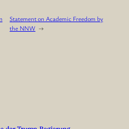
m
Statement on Academic Freedom by
the NNW
→
me der Trump-Regierung