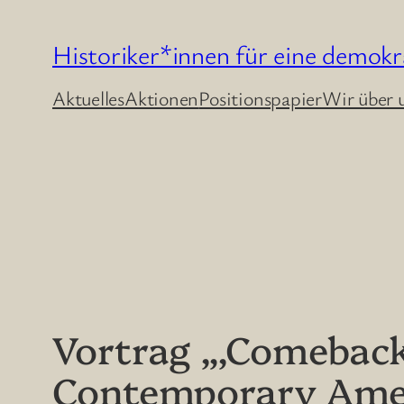
Zum
Historiker*innen für eine demokr
Inhalt
springen
Aktuelles
Aktionen
Positionspapier
Wir über 
Vortrag „‚Comeback
Contemporary Ameri