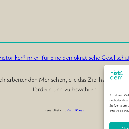
istoriker*innen für eine demokratische Gesellscha
ch arbeitenden Menschen, die das Ziel haben, durc
fördern und zu bewahren
Auf dieser We
und/oder dara
Surfverhalten 
Gestaltet mit
WordPress
erteilst oder 
Akz