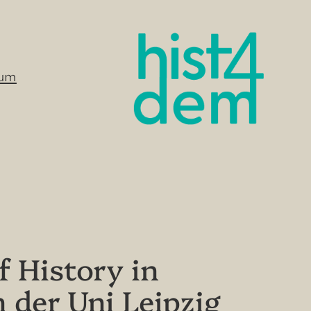
sum
 History in
 der Uni Leipzig