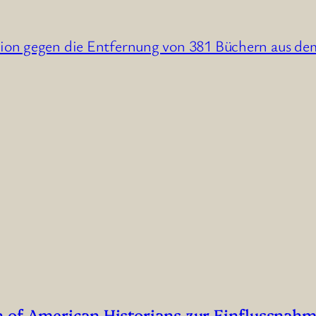
ation gegen die Entfernung von 381 Büchern aus de
n of American Historians zur Einflussnah