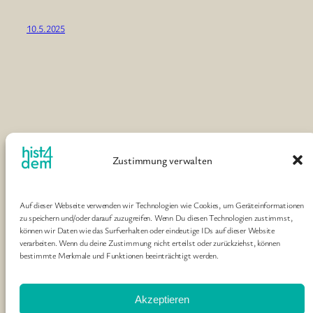
10.5.2025
Zustimmung verwalten
Historiker*innen für eine demokratische
Gesellschaft
Auf dieser Webseite verwenden wir Technologien wie Cookies, um Geräteinformationen
zu speichern und/oder darauf zuzugreifen. Wenn Du diesen Technologien zustimmst,
können wir Daten wie das Surfverhalten oder eindeutige IDs auf dieser Website
Gruppe von Historiker*innen und historisch
verarbeiten. Wenn du deine Zustimmung nicht erteilst oder zurückziehst, können
arbeitenden Menschen, die das Ziel haben, durch
bestimmte Merkmale und Funktionen beeinträchtigt werden.
ihre Arbeit demokratische Strukturen zu fördern
und zu bewahren
Akzeptieren