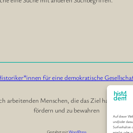
istoriker*innen für eine demokratische Gesellscha
ch arbeitenden Menschen, die das Ziel haben, durc
fördern und zu bewahren
Auf dieser We
und/oder dara
Surfverhalten 
Gestaltet mit
WordPress
erteilst oder 