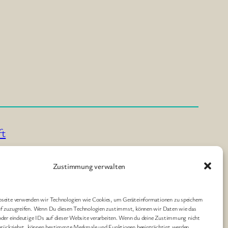
ft
Zustimmung verwalten
h ihre Arbeit demokratische Strukturen zu
bseite verwenden wir Technologien wie Cookies, um Geräteinformationen zu speichern
uf zuzugreifen. Wenn Du diesen Technologien zustimmst, können wir Daten wie das
oder eindeutige IDs auf dieser Website verarbeiten. Wenn du deine Zustimmung nicht
zurückziehst, können bestimmte Merkmale und Funktionen beeinträchtigt werden.