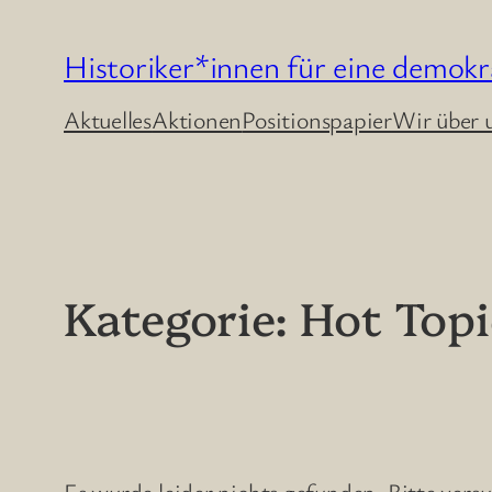
Zum
Historiker*innen für eine demokr
Inhalt
springen
Aktuelles
Aktionen
Positionspapier
Wir über 
Kategorie:
Hot Topi
Es wurde leider nichts gefunden. Bitte vers